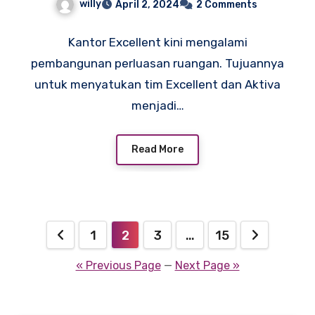
willy
April 2, 2024
2 Comments
Kantor Excellent kini mengalami
pembangunan perluasan ruangan. Tujuannya
untuk menyatukan tim Excellent dan Aktiva
menjadi…
Read More
Posts
1
2
3
…
15
pagination
« Previous Page
—
Next Page »