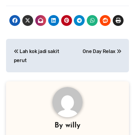
Post
Lah kok jadi sakit
One Day Relax
navigation
perut
By
willy