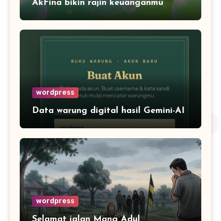
AkFina bikin rajin keuanganmu
wordpress
Data warung digital hasil Gemini-AI
wordpress
Selamat jalan Mang Adul