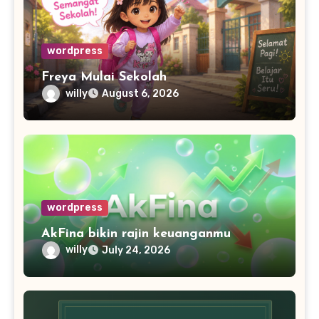
wordpress
Freya Mulai Sekolah
willy
August 6, 2026
wordpress
AkFina bikin rajin keuanganmu
willy
July 24, 2026