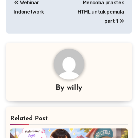
Webinar
Mencoba praktek
navigation
Indonetwork
HTML untuk pemula
part 1
By
willy
Related Post