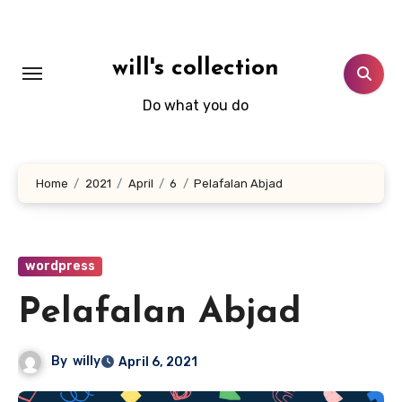
Skip
to
content
will's collection
Do what you do
Home
2021
April
6
Pelafalan Abjad
wordpress
Pelafalan Abjad
By
willy
April 6, 2021