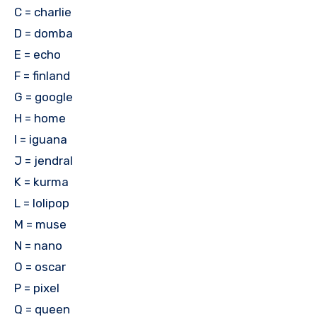
C = charlie
D = domba
E = echo
F = finland
G = google
H = home
I = iguana
J = jendral
K = kurma
L = lolipop
M = muse
N = nano
O = oscar
P = pixel
Q = queen