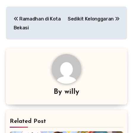
Post
Ramadhan di Kota
Sedikit Kelonggaran
navigation
Bekasi
By
willy
Related Post