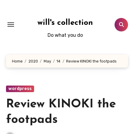
Skip
to
content
will's collection
Do what you do
Home
2020
May
14
Review KINOKI the footpads
wordpress
Review KINOKI the
footpads