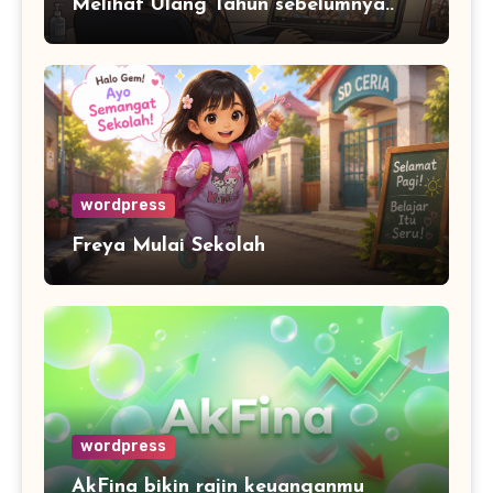
Melihat Ulang Tahun sebelumnya..
wordpress
Freya Mulai Sekolah
wordpress
AkFina bikin rajin keuanganmu