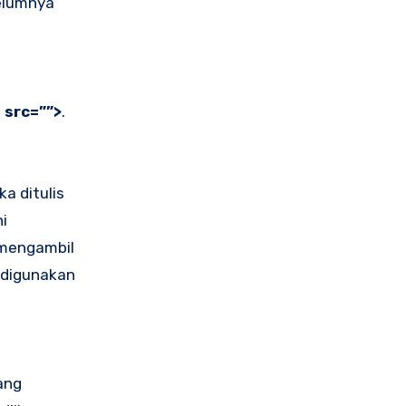
belumnya
 src=””>
.
a ditulis
i
 mengambil
h digunakan
ang