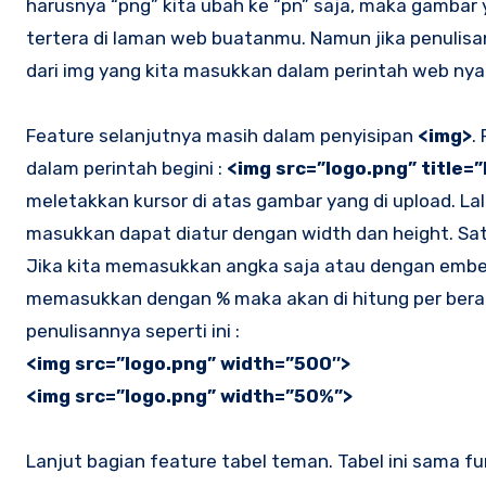
harusnya “png” kita ubah ke “pn” saja, maka gambar y
tertera di laman web buatanmu. Namun jika penulis
dari img yang kita masukkan dalam perintah web nya
Feature selanjutnya masih dalam penyisipan
<img>
.
dalam perintah begini :
<img src=”logo.png” title=”
meletakkan kursor di atas gambar yang di upload. L
masukkan dapat diatur dengan width dan height. Sat
Jika kita memasukkan angka saja atau dengan embel
memasukkan dengan % maka akan di hitung per berap
penulisannya seperti ini :
<img src=”logo.png” width=”500″>
<img src=”logo.png” width=”50%”>
Lanjut bagian feature tabel teman. Tabel ini sama fu