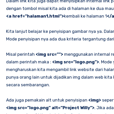
Dalam link kita juga dapat menyisipkan internal link
dengan tombol misal kita ada di halaman ke dua mau 
<a href=”halaman1.html”>
kembali ke halaman 1
</
Kita lanjut belajar ke penyisipan gambar nya ya. Da
Mode penyisipan nya ada dua kriteria tergantung dar
Misal perintah
<img src=””>
menggunakan internal res
dalam perintah maka :
<img src=”logo.png”>
. Mode
mengharuskan kita mengambil link website dari hala
punya orang lain untuk dijadikan img dalam web kita
secara sembarangan.
Ada juga pemakain alt untuk penyisipan
<img>
seperti
<img src=”logo.png” alt=”Project Willy”>
. Jika ad