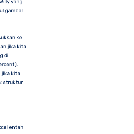
Willy yang
cul gambar
sukkan ke
an jika kita
g di
ercent).
ika kita
 struktur
xcel entah