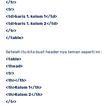
</tr>
<tr>
<td>baris 1, kolom 1</td>
<td>baris 1, kolom 2</td>
</tr>
</table>
Setelah itu kita buat header nya teman seperti ini :
<table>
<thead>
<tr>
<th></th>
<th>Kolom 1</th>
<th>Kolom 2</th>
</tr>