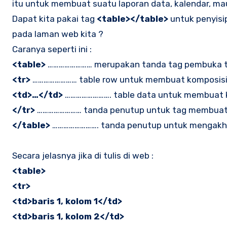
itu untuk membuat suatu laporan data, kalendar, mau
Dapat kita pakai tag
<table></table>
untuk penyisip
pada laman web kita ?
Caranya seperti ini :
<table>
…………………… merupakan tanda tag pembuka t
<tr>
…………………… table row untuk membuat komposisi b
<td>…</td>
……………………. table data untuk membuat 
</tr>
…………………… tanda penutup untuk tag membuat 
</table>
……………………. tanda penutup untuk mengakhi
Secara jelasnya jika di tulis di web :
<table>
<tr>
<td>baris 1, kolom 1</td>
<td>baris 1, kolom 2</td>