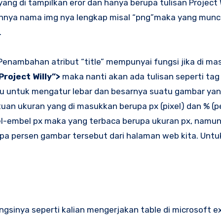
ang di tampilkan eror dan hanya berupa tulisan Project 
annya nama img nya lengkap misal “png”maka yang mun
.
 Penambahan atribut “title” mempunyai fungsi jika di ma
Project Willy”>
maka nanti akan ada tulisan seperti tag 
alu untuk mengatur lebar dan besarnya suatu gambar yan
uan ukuran yang di masukkan berupa px (pixel) dan % (p
-embel px maka yang terbaca berupa ukuran px, namun j
a persen gambar tersebut dari halaman web kita. Untuk
ngsinya seperti kalian mengerjakan table di microsoft e