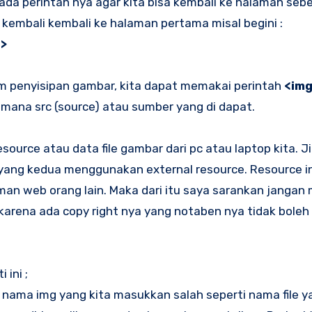
 pada perintah nya agar kita bisa kembali ke halaman se
kembali kembali ke halaman pertama misal begini :
a>
lam penyisipan gambar, kita dapat memakai perintah
<img
imana src (source) atau sumber yang di dapat.
ource atau data file gambar dari pc atau laptop kita. Jik
 yang kedua menggunakan external resource. Resource in
man web orang lain. Maka dari itu saya sarankan jangan
 karena ada copy right nya yang notaben nya tidak bole
 ini ;
a nama img yang kita masukkan salah seperti nama file y